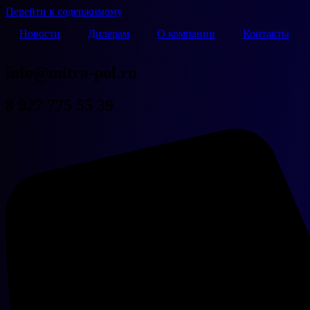
Перейти к содержимому
Новости
Дилерам
О компании
Контакты
info@mitra-pol.ru
8 927 775 55 39