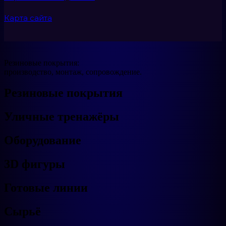
Карта сайта
Резиновые покрытия:
производство, монтаж, сопровождение.
Резиновые покрытия
Уличные тренажёры
Оборудование
3D фигуры
Готовые линии
Сырьё