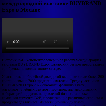
международной выставке BUYBRAND
Expo в Москве
В столичном Экспоцентре завершила работу международная
выставка BUYBRAND Expo. Самарский регион представляли
три бренда на коллективном стенде.
Участниками юбилейной двадцатой выставки стали более 200
гостей и свыше 7000 предпринимателей. Среди участников
BUYBRAND Expo 2022 оказались франшизы кафе,
магазинов, учебных центров, производства, медицинских
лабораторий и других направлений бизнеса, а также
компании сегмента B2B, предлагающие различные сервисы и
продукты для бизнеса. Инвестиционный диапазон