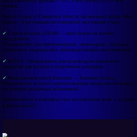
представленных франшиз – от 1,5 млн рублей до 35+ млн
рублей.
Работу стенда от Самарской области организовал центр «Мой
бизнес». Участниками региональной экспозиции стали:
✔
Студия заточки ADEMS — твой бизнес на заточке
инструмента
Оборудование для парикмахерских, маникюрных, бытовых,
грумерских, медицинских, производственных инструментов
✔
MITRA – оборудование для производства резиновых
покрытий для детских и спортивных площадок.
✔
Медицинский центр Виталонг — Клиника Холода
Медицинские услуги и запатентованные авторские методики
по лечению различных заболеваний.
Краткие итоги и атмосфера трех выставочных дней — в видео
и фотоотчете👇🏻