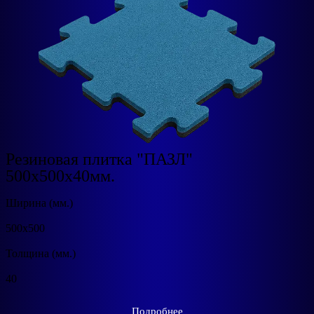
Резиновая плитка "ПАЗЛ"
500x500х40мм.
Ширина (мм.)
500х500
Толщина (мм.)
40
Подробнее