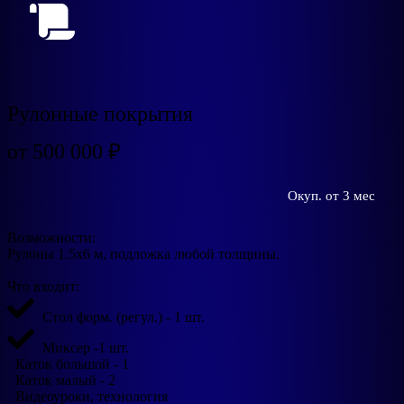
Рулонные покрытия
от 500 000 ₽
Окуп. от 3 мес
Возможности:
Рулоны 1.5х6 м, подложка любой толщины.
Что входит:
Стол форм. (регул.) - 1 шт.
Миксер -1 шт.
Каток большой - 1
Каток малый - 2
Видеоуроки, технология