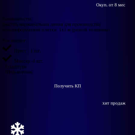
Окуп. от 8 мес
Возможности:
Высоко маржинальная линия для производства
большеформатной плитки 1х1 м (разной толщины)
Что входит:
Пресс - 1 шт.
Миксер -1 шт.
Рецептура
Шеф-монтаж
Получить КП
хит продаж