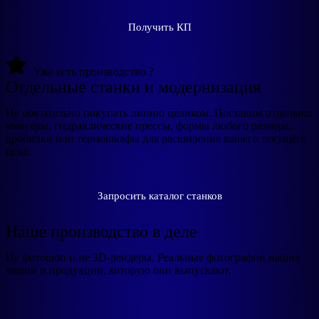
Получить КП
Уже есть производство ?
Отдельные станки и модернизация
Не обязательно покупать линию целиком. Поставим отдельно:
миксеры, гидравлические прессы, формы любого размера,
дробилки или термошкафы для расширения вашего текущего
цеха.
Запросить каталог станков
Наше производство в деле
Не фотошоп и не 3D-рендеры. Реальные фотографии наших
линий и продукции, которую они выпускают.