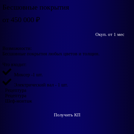
Бесшовные покрытия
от 450 000 ₽
Окуп. от 1 мес
Возможности:
Бесшовные покрытия любых цветов и толщин.
Что входит:
Миксер -1 шт.
Электрический вал - 1 шт.
Рецептура
Рецептура
Шеф-монтаж
Получить КП