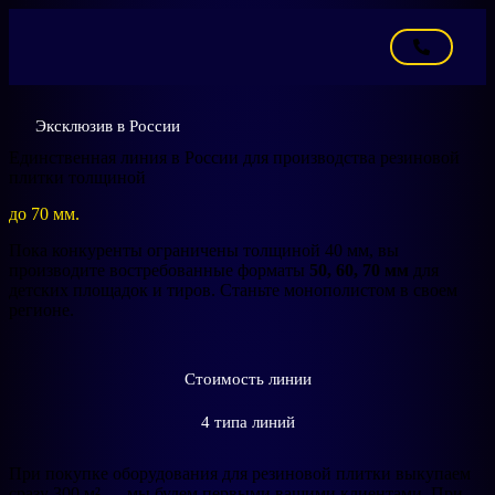
Эксклюзив в России
Единственная линия в России для производства резиновой
плитки толщиной
до 70 мм.
Пока конкуренты ограничены толщиной 40 мм, вы
производите востребованные форматы
50, 60, 70 мм
для
детских площадок и тиров. Станьте монополистом в своем
регионе.
Стоимость линии
4 типа линий
При покупке оборудования для резиновой плитки выкупаем
сразу 300 м² — мы будем первыми вашими клиентами.
При