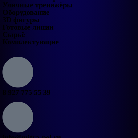
Уличные тренажёры
Оборудование
3D фигуры
Готовые линии
Сырьё
Комплектующие
8 927 775 55 39
info@mitra-pol.ru