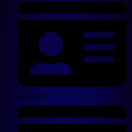
ИНН 6320055747