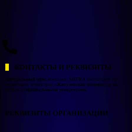
КОНТАКТЫ И РЕКВИЗИТЫ
Центральный офис
компании
MITRA
расположен на
территории технопарка
«Жигулевская долина»
где мы
являемся
официальными резидентами.
РЕКВИЗИТЫ ОРГАНИЗАЦИИ