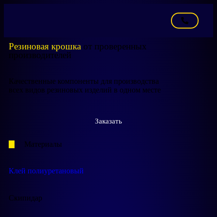
Резиновая крошка
от проверенных
производителей
Качественные компоненты для производства
всех видов резиновых изделий в одном месте
Заказать
Материалы
Клей полиуретановый
Скипидар