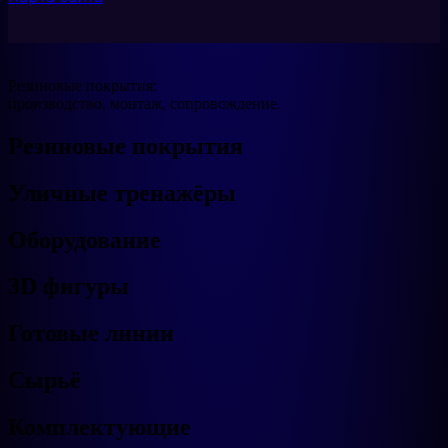
Резиновые покрытия:
производство, монтаж, сопровождение.
Резиновые покрытия
Уличные тренажёры
Оборудование
3D фигуры
Готовые линии
Сырьё
Комплектующие