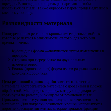
шредере. В последнюю очередь распаривают, чтобы
избавиться от пыли. Также обработка паром придет адгезию к
клеящему составу.
Разновидности материала
Полиуретановая резиновая крошка имеет разные свойства,
которые разняться в зависимости от того, для чего они
предназначены.
Кубовидная форма —получается путем измельчения в
шредере.
Стружка при переработке на двух вальных
измельчителях.
Рваная (произвольная) форма путем разрыва шин на
конусных дробилках.
Цена резиновой крошки epdm
зависит от качества
материала. Остерегайтесь материала с добавками и плохой
обработкой. Мы продаем крошку, которую предварительно
сортируем по размеру и очищаем от резиновой пыли.
Прикладываем все усилия для получения качественного
материала. Для покраски резиновой крошки используются
дорогие красящие пигменты, которые придают фракции