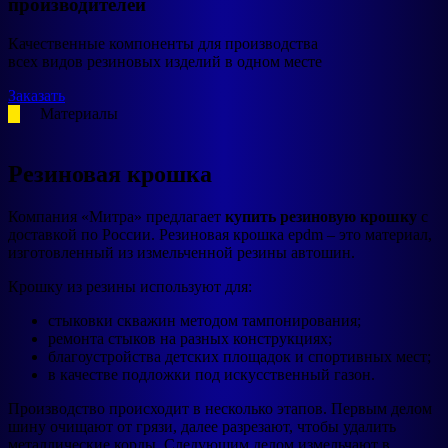
производителей
Качественные компоненты для производства
всех видов резиновых изделий в одном месте
Заказать
Материалы
Резиновая крошка
Компания «Митра» предлагает
купить резиновую крошку
с
доставкой по России. Резиновая крошка epdm – это материал,
изготовленный из измельченной резины автошин.
Крошку из резины используют для:
стыковки скважин методом тампонирования;
ремонта стыков на разных конструкциях;
благоустройства детских площадок и спортивных мест;
в качестве подложки под искусственный газон.
Производство происходит в несколько этапов. Первым делом
шину очищают от грязи, далее разрезают, чтобы удалить
металлические корды. Следующим делом измельчают в