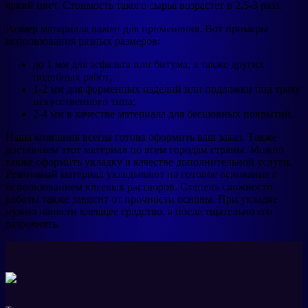
яркий цвет. Стоимость такого сырья возрастет в 2,5-3 раза.
Размер материала важен для применения. Вот примеры
использования разных размеров:
до 1 мм для асфальта или битума, а также других
подобных работ;
1-2 мм для форменных изделий или подложки под траву
искусственного типа;
2-4 мм в качестве материала для бесшовных покрытий.
Наша компания всегда готова оформить ваш заказ. Также
доставляем этот материал по всем городам страны. Можно
также оформить укладку в качестве дополнительной услуги.
Резиновый материал укладывают на готовое основание с
использованием клеевых растворов. Степень сложности
работы также зависит от прочности основы. При укладке
нужно нанести клеящее средство, а после тщательно его
разровнять.