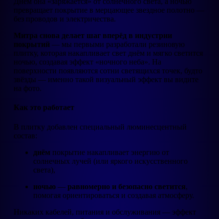
Днём она «заряжается» от солнечного света, а ночью
превращает покрытие в мерцающее звездное полотно —
без проводов и электричества.
Митра снова делает шаг вперёд в индустрии
покрытий
— мы первыми разработали резиновую
плитку, которая накапливает свет днём и мягко светится
ночью, создавая эффект «ночного неба». На
поверхности появляются сотни светящихся точек, будто
звёзды — именно такой визуальный эффект вы видите
на фото.
Как это работает
В плитку добавлен специальный люминесцентный
состав:
днём
покрытие накапливает энергию от
солнечных лучей (или яркого искусственного
света),
ночью
—
равномерно и безопасно светится
,
помогая ориентироваться и создавая атмосферу.
Никаких кабелей, питания и обслуживания — эффект