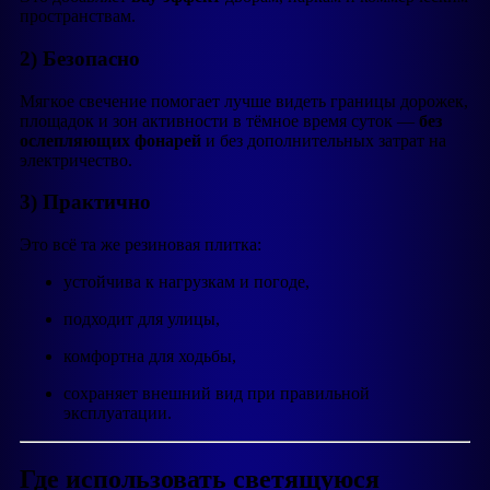
пространствам.
2) Безопасно
Мягкое свечение помогает лучше видеть границы дорожек,
площадок и зон активности в тёмное время суток —
без
ослепляющих фонарей
и без дополнительных затрат на
электричество.
3) Практично
Это всё та же резиновая плитка:
устойчива к нагрузкам и погоде,
подходит для улицы,
комфортна для ходьбы,
сохраняет внешний вид при правильной
эксплуатации.
Где использовать светящуюся