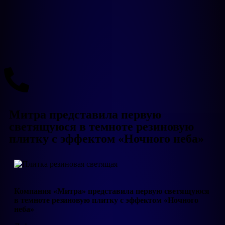
Митра представила первую
светящуюся в темноте резиновую
плитку с эффектом «Ночного неба»
Компания «Митра» представила первую светящуюся
в темноте резиновую плитку с эффектом «Ночного
неба»