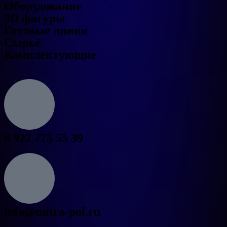
Оборудование
3D фигуры
Готовые линии
Сырьё
Комплектующие
8 927 775 55 39
info@mitra-pol.ru