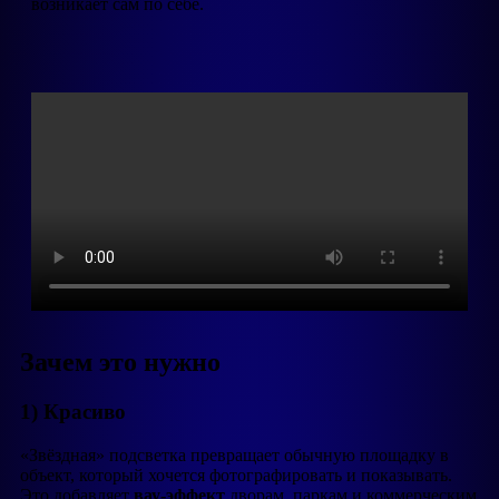
возникает сам по себе.
Зачем это нужно
1) Красиво
«Звёздная» подсветка превращает обычную площадку в
объект, который хочется фотографировать и показывать.
Это добавляет
вау-эффект
дворам, паркам и коммерческим