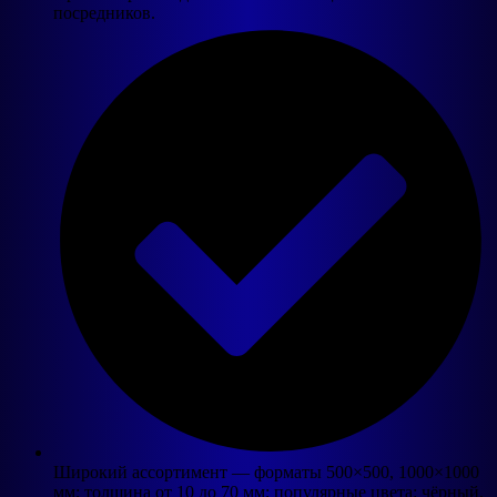
посредников.
Широкий ассортимент — форматы 500×500, 1000×1000
мм; толщина от 10 до 70 мм; популярные цвета: чёрный,