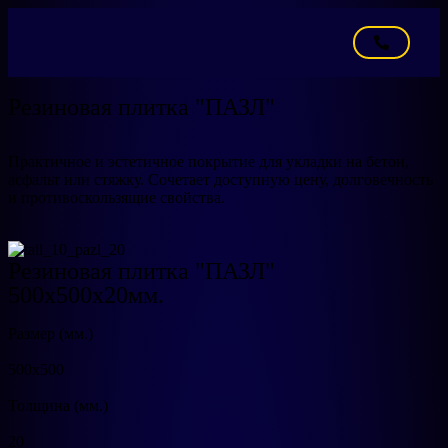
Резиновая плитка "ПАЗЛ"
Практичное и эстетичное покрытие для укладки на бетон,
асфальт или стяжку. Сочетает доступную цену, долговечность
и противоскользящие свойства.
Резиновая плитка "ПАЗЛ"
500x500х20мм.
Размер (мм.)
500х500
Толщина (мм.)
20