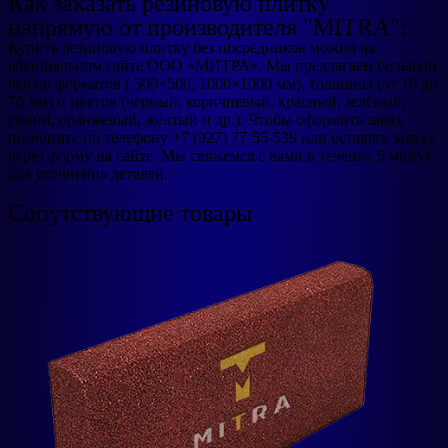
Как заказать резиновую плитку
напрямую от производителя "MITRA":
Купить резиновую плитку без посредников можно на
официальном сайте ООО «МИТРА». Мы предлагаем большой
выбор форматов ( 500×500, 1000×1000 мм), толщины (от 10 до
70 мм) и цветов (чёрный, коричневый, красный, зелёный,
синий, оранжевый, жёлтый и др.). Чтобы оформить заказ,
позвоните по телефону +7 (927) 77-55-539 или оставьте заявку
через форму на сайте. Мы свяжемся с вами в течение 5 минут
для уточнения деталей.
Сопутствующие товары