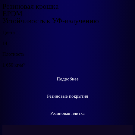
Резиновая крошка
EPDM
Устойчивость к УФ‑излучению
Цвета
14
Плотность
1 650 кг/м³
Подробнее
Резиновые покрытия
Резиновая плитка