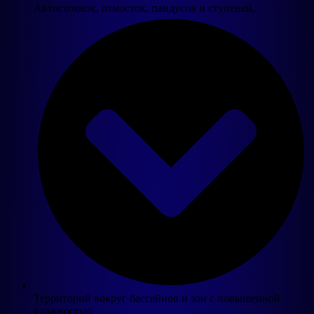
Автостоянок, отмосток, пандусов и ступеней,
Территорий вокруг бассейнов и зон с повышенной
влажностью