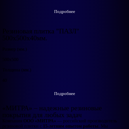
Подробнее
Резиновая плитка "ПАЗЛ"
500x500х40мм.
Размер (мм.)
500х500
Толщина (мм.)
40
Подробнее
«МИТРА» – надежные резиновые
покрытия для любых задач
Компания
ООО «МИТРА»
— российский производитель
резиновой плитки с
15-летним опытом работы
. Мы