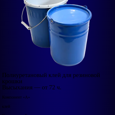
Полиуретановый клей для резиновой
крошки
Высыхания — от 72 ч.​
Компонент «А»
клей