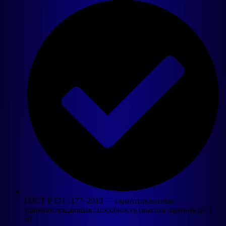
ГОСТ Р ЕН 1177–2013 — гарантированная
ударопоглощающая способность (высота падения до 3
м).