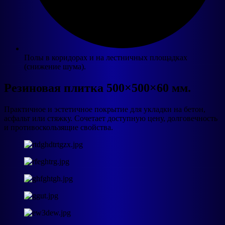
Полы в коридорах и на лестничных площадках
(снижение шума).
Резиновая плитка 500×500×60 мм.
Практичное и эстетичное покрытие для укладки на бетон,
асфальт или стяжку. Сочетает доступную цену, долговечность
и противоскользящие свойства.