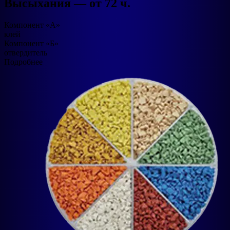
Высыхания — от 72 ч.​
Компонент «А»
клей
Компонент «Б»
отвердитель
Подробнее