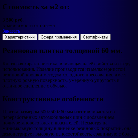
Стоимость за м2 от:
3 500 руб.
в зависимости от объема
Заказать
Характеристики
Сфера применения
Сертификаты
Резиновая плитка толщиной 60 мм.
Ключевая характеристика, влияющая на её свойства и сферу
использования. Изделие производится из мелкозернистой
резиновой крошки методом холодного прессования, имеет
плотную ровную поверхность, умеренную упругость и
отличное сцепление с обувью.
Конструктивные особенности
Плитка размером 500×500×60 мм изготавливается из
переработанных автомобильных шин с добавлением
полиуретанового клея и красителей. Несмотря на
минимальную толщину в линейке резиновых покрытий, она
демонстрирует высокую износостойкость, сравнимую с более