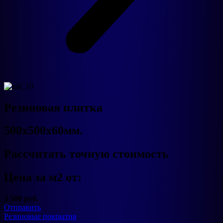
Резиновая плитка
500x500х60мм.
Рассчитать точную стоимость
Цена за м2 от:
3 500 руб.
Отправить
Резиновые покрытия