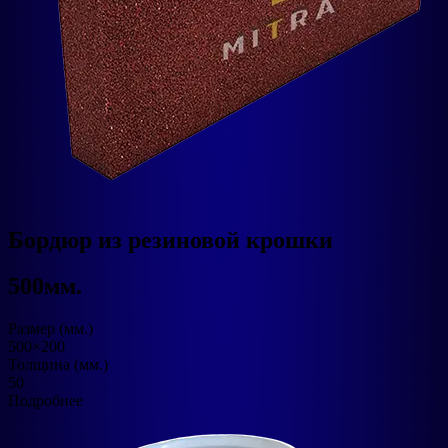
Бордюр из резиновой крошки
500мм.
Размер (мм.)
500×200
Толщина (мм.)
50
Подробнее