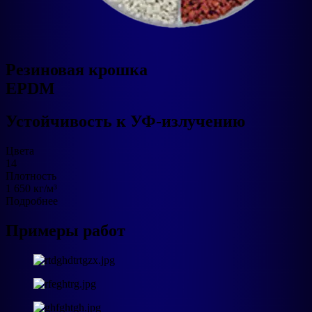
Резиновая крошка
EPDM
Устойчивость к УФ‑излучению
Цвета
14
Плотность
1 650 кг/м³
Подробнее
Примеры работ