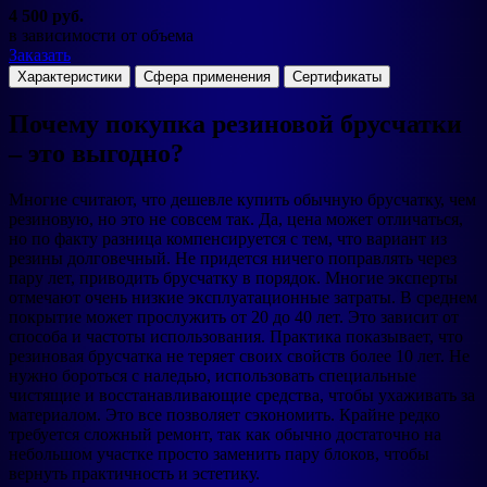
4 500 руб.
в зависимости от объема
Заказать
Характеристики
Сфера применения
Сертификаты
Почему покупка резиновой брусчатки
– это выгодно?
Многие считают, что дешевле купить обычную брусчатку, чем
резиновую, но это не совсем так. Да, цена может отличаться,
но по факту разница компенсируется с тем, что вариант из
резины долговечный. Не придется ничего поправлять через
пару лет, приводить брусчатку в порядок. Многие эксперты
отмечают очень низкие эксплуатационные затраты. В среднем
покрытие может прослужить от 20 до 40 лет. Это зависит от
способа и частоты использования. Практика показывает, что
резиновая брусчатка не теряет своих свойств более 10 лет. Не
нужно бороться с наледью, использовать специальные
чистящие и восстанавливающие средства, чтобы ухаживать за
материалом. Это все позволяет сэкономить. Крайне редко
требуется сложный ремонт, так как обычно достаточно на
небольшом участке просто заменить пару блоков, чтобы
вернуть практичность и эстетику.