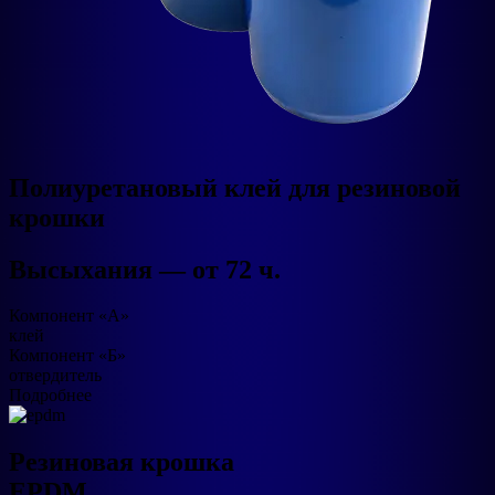
Полиуретановый клей для резиновой
крошки
Высыхания — от 72 ч.​
Компонент «А»
клей
Компонент «Б»
отвердитель
Подробнее
Резиновая крошка
EPDM