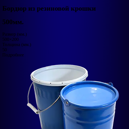
Бордюр из резиновой крошки
500мм.
Размер (мм.)
500×200
Толщина (мм.)
50
Подробнее