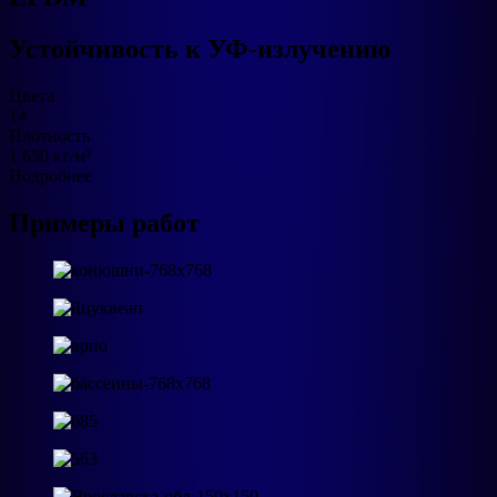
Устойчивость к УФ‑излучению
Цвета
14
Плотность
1 650 кг/м³
Подробнее
Примеры работ